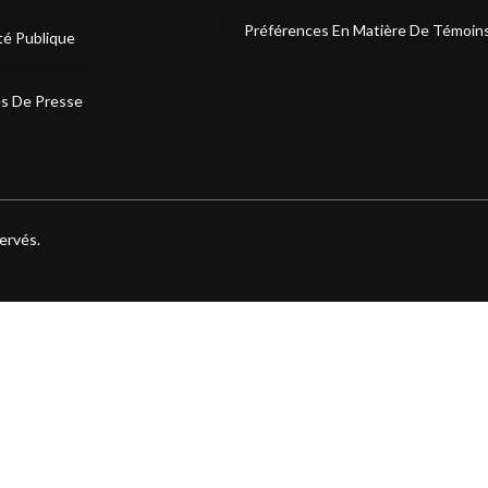
Préférences En Matière De Témoin
té Publique
s De Presse
engagement envers les clients et employés handicapés.
ervés.