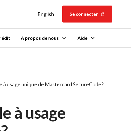
English
English
Se connecter
rédit
À propos de nous
Aide
e à usage unique de Mastercard SecureCode?
e à usage
?