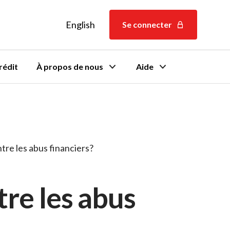
English
English
Se connecter
rédit
À propos de nous
Aide
re les abus financiers?
re les abus