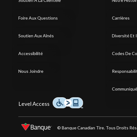
Soutien A La Clientele
Notre Histoi
Foire Aux Questions
Carrières
Soutien Aux Aînés
Diversité Et 
Accessibilité
Codes De Co
Nous Joindre
Responsabili
Communiqué
Cliquez sur cette icône pour en savoir plus sur notre 
Level Access
© Banque Canadian Tire. Tous Droits Rés