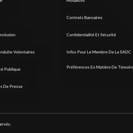
re
Modalités
Contrats Bancaires
Inclusion
Confidentialité Et Sécurité
nduite Volontaires
Infos Pour Le Membre De La SADC
Préférences En Matière De Témoin
té Publique
s De Presse
engagement envers les clients et employés handicapés.
ervés.